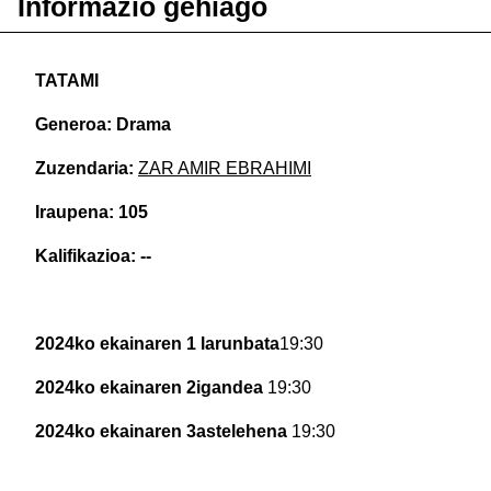
Informazio gehiago
TATAMI
Generoa: Drama
Zuzendaria:
ZAR AMIR EBRAHIMI
Iraupena: 105
Kalifikazioa: --
2024ko ekainaren 1 larunbata
19:30
2024ko ekainaren 2igandea
19:30
2024ko ekainaren 3astelehena
19:30