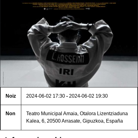
Noiz
2024-06-02
17:30
-
2024-06-02
19:30
Non
Teatro Municipal Amaia, Otalora Lizentziaduna
Kalea, 6, 20500 Arrasate, Gipuzkoa, España