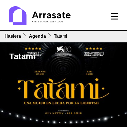
Hasiera
Agenda
Tatami
Tatami