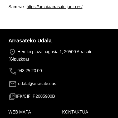
Sarrerak:
https://amaiaarrasate.janto.es/
Arrasateko Udala
Herriko plaza nagusia 1, 20500 Arrasate
(Gipuzkoa)
943 25 20 00
udala@arrasate.eus
IFK/CIF: P2005900B
WEB MAPA
KONTAKTUA