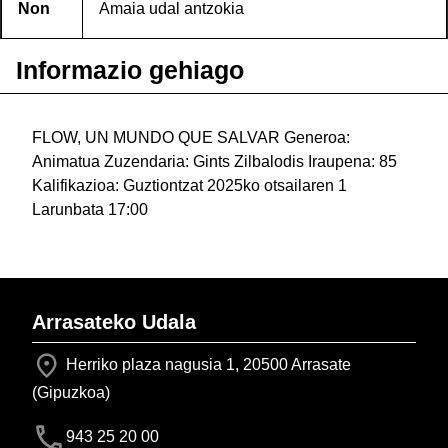
Non
Amaia udal antzokia
Informazio gehiago
FLOW, UN MUNDO QUE SALVAR Generoa:
Animatua Zuzendaria: Gints Zilbalodis Iraupena: 85
Kalifikazioa: Guztiontzat 2025ko otsailaren 1
Larunbata 17:00
Arrasateko Udala
Herriko plaza nagusia 1, 20500 Arrasate
(Gipuzkoa)
943 25 20 00