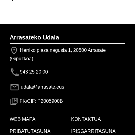
Arrasateko Udala
Herriko plaza nagusia 1, 20500 Arrasate
(Gipuzkoa)
943 25 20 00
udala@arrasate.eus
IFK/CIF: P2005900B
WEB MAPA
KONTAKTUA
PRIBATUTASUNA
IRISGARRITASUNA