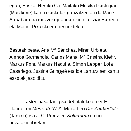
egun, Euskal Herriko Goi Mailako Musika Ikastegian
(Musikene) kantu ikasketak gauzatzen ari da Maite
Arruabarrena mezzosopranoarekin eta Itziar Barredo
eta Maciej Pikulski errepertoristekin.
Besteak beste, Ana Mª Sánchez, Miren Urbieta,
Ainhoa Garmendia, Carlos Mena, Mª Cristina Kiehr,
Markus Fohr, Markus Hadulla, Simon Lepper, Lola
Casariego, Justina Gringyt
ė eta Ida Lanuzziren kantu
eskolak jaso ditu.
Laster, bakarlari gisa debutatuko du G. F.
Händel-en
Messiah
, W. A. Mozart-en
Die Zauberflöte
(Tamino) eta J. C. Perez-en
Saturraran
(Tifoi)
bezalako obretan.