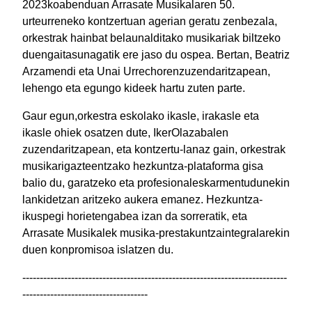
2023koabenduan Arrasate Musikalaren 50.
urteurreneko kontzertuan agerian geratu zenbezala,
orkestrak hainbat belaunalditako musikariak biltzeko
duengaitasunagatik ere jaso du ospea. Bertan, Beatriz
Arzamendi eta Unai Urrechorenzuzendaritzapean,
lehengo eta egungo kideek hartu zuten parte.
Gaur egun,orkestra eskolako ikasle, irakasle eta
ikasle ohiek osatzen dute, IkerOlazabalen
zuzendaritzapean, eta kontzertu-lanaz gain, orkestrak
musikarigazteentzako hezkuntza-plataforma gisa
balio du, garatzeko eta profesionaleskarmentudunekin
lankidetzan aritzeko aukera emanez. Hezkuntza-
ikuspegi horietengabea izan da sorreratik, eta
Arrasate Musikalek musika-prestakuntzaintegralarekin
duen konpromisoa islatzen du.
----------------------------------------------------------------------------
------------------------------------