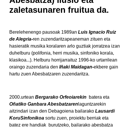
zaletasunaren fruitua da.
Berelehenengo pausoak 1989an
Luis Ignacio Ruiz
de Alegria-
ren zuzendaritzapeaneman zituen eta
hasieratik musika koralaren arlo guztiak jorratzea izan
duhelburu (polifonia, herri musika, sinfoniko korala,
klasikoa...). Helburu horrijarraituz 1996-ko urtarrilean
oraingo zuzendaria den
Iñaki Maidagan-
ekbere gain
hartu zuen Abesbatzaren zuzendaritza.
2000.urtean
Bergarako Orfeoiarekin
batera eta
Oñatiko Ganbara Abesbatzaren
laguntzarekin
aitzindari izan den Debagoiena bailarako
Lausardi
KoruSinfonikoa
sortu zuen, proiektu berriak eta
batez ere handiak burutzeko, bailarako abesbatza