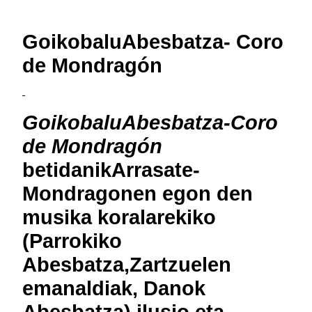
GoikobaluAbesbatza- Coro
de Mondragón
GoikobaluAbesbatza-Coro
de Mondragón
betidanikArrasate-
Mondragonen egon den
musika koralarekiko
(Parrokiko
Abesbatza,Zartzuelen
emanaldiak, Danok
Abesbatza) ilusio eta