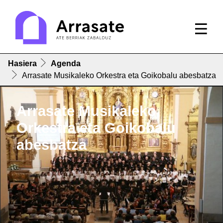
Hasiera
Agenda
Arrasate Musikaleko Orkestra eta Goikobalu abesbatza
Arrasate Musikaleko
Orkestra eta Goikobalu
abesbatza