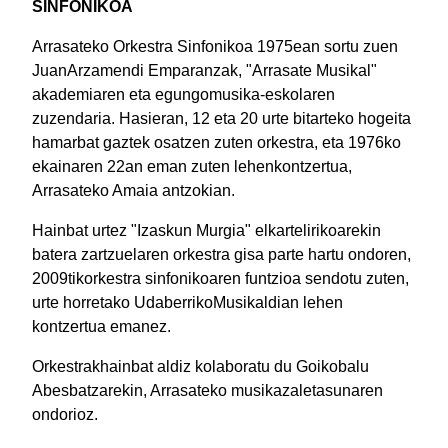
SINFONIKOA
Arrasateko Orkestra Sinfonikoa 1975ean sortu zuen
JuanArzamendi Emparanzak, "Arrasate Musikal"
akademiaren eta egungomusika-eskolaren
zuzendaria. Hasieran, 12 eta 20 urte bitarteko hogeita
hamarbat gaztek osatzen zuten orkestra, eta 1976ko
ekainaren 22an eman zuten lehenkontzertua,
Arrasateko Amaia antzokian
.
Hainbat urtez "Izaskun Murgia" elkartelirikoarekin
batera zartzuelaren orkestra gisa parte hartu ondoren,
2009tikorkestra sinfonikoaren funtzioa sendotu zuten,
urte horretako UdaberrikoMusikaldian lehen
kontzertua emanez.
Orkestrakhainbat aldiz kolaboratu du Goikobalu
Abesbatzarekin, Arrasateko musikazaletasunaren
ondorioz.