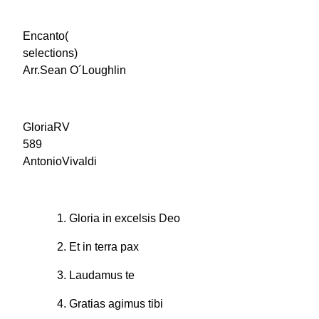
Encanto(
selections)
Arr.Sean O´Loughlin
GloriaRV
589
AntonioVivaldi
1. Gloria in excelsis Deo
2. Et in terra pax
3. Laudamus te
4. Gratias agimus tibi