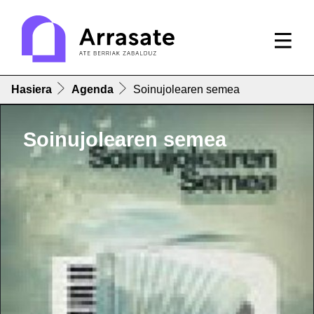
Hasiera
Agenda
Soinujolearen semea
Soinujolearen semea