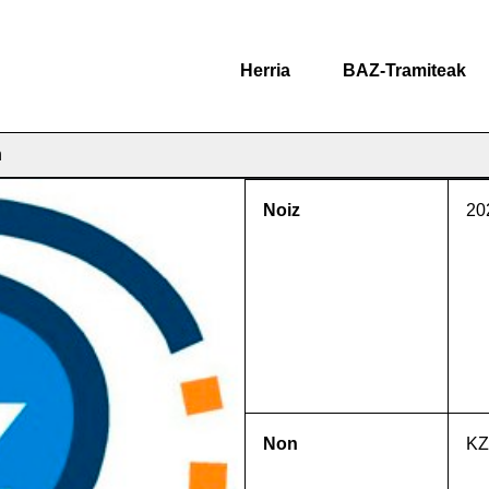
Herria
BAZ-Tramiteak
n
Noiz
20
e
Non
KZ