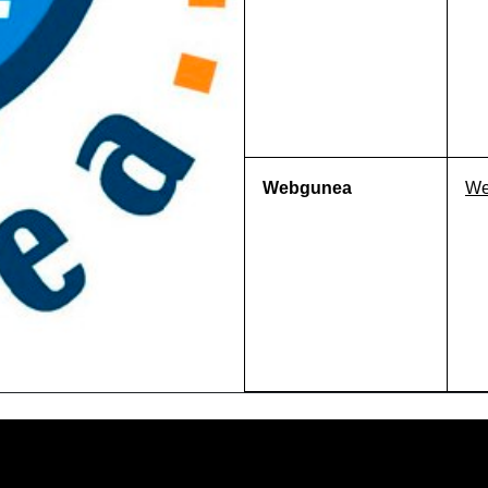
Webgunea
We