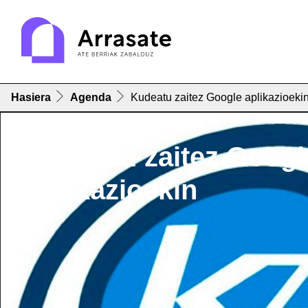
Hasiera
Agenda
Kudeatu zaitez Google aplikazioeki
Kudeatu zaitez Googl
aplikazioekin