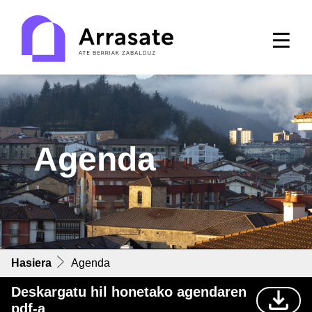
Agenda
Hasiera
Agenda
Deskargatu hil honetako agendaren
pdf-a