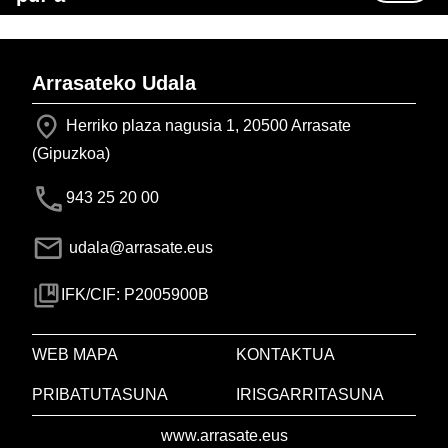
Arrasateko Udala
Herriko plaza nagusia 1, 20500 Arrasate
(Gipuzkoa)
943 25 20 00
udala@arrasate.eus
IFK/CIF: P2005900B
WEB MAPA
KONTAKTUA
PRIBATUTASUNA
IRISGARRITASUNA
www.arrasate.eus