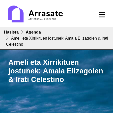
Hasiera
Agenda
Ameli eta Xirrikituen jostunek: Amaia Elizagoien & Irati
Celestino
Ameli eta Xirrikituen
jostunek: Amaia Elizagoien
& Irati Celestino