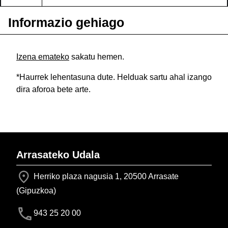
Informazio gehiago
Izena emateko
sakatu hemen.
*Haurrek lehentasuna dute. Helduak sartu ahal izango
dira aforoa bete arte.
Arrasateko Udala
Herriko plaza nagusia 1, 20500 Arrasate
(Gipuzkoa)
943 25 20 00