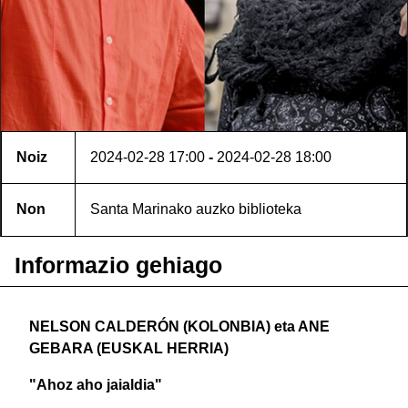
Noiz
2024-02-28
17:00
-
2024-02-28
18:00
Non
Santa Marinako auzko biblioteka
Informazio gehiago
NELSON CALDERÓN (KOLONBIA) eta ANE
GEBARA (EUSKAL HERRIA)
"Ahoz aho jaialdia"