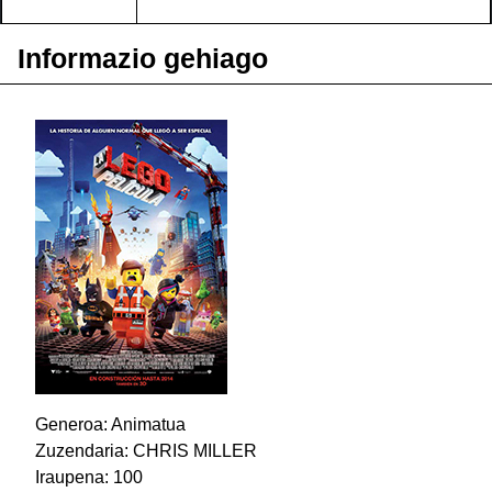
Informazio gehiago
Generoa: Animatua
Zuzendaria: CHRIS MILLER
Iraupena: 100