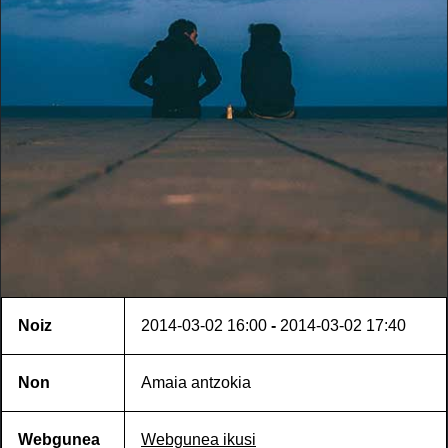
Noiz
2014-03-02
16:00
-
2014-03-02
17:40
Non
Amaia antzokia
Webgunea
Webgunea ikusi