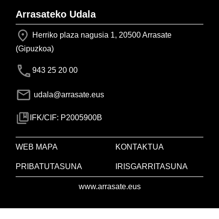
Arrasateko Udala
Herriko plaza nagusia 1, 20500 Arrasate
(Gipuzkoa)
943 25 20 00
udala@arrasate.eus
IFK/CIF: P2005900B
WEB MAPA
KONTAKTUA
PRIBATUTASUNA
IRISGARRITASUNA
www.arrasate.eus