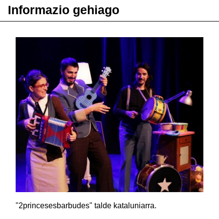
Informazio gehiago
"2princesesbarbudes" talde kataluniarra.