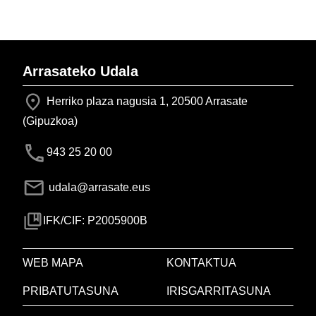
Arrasateko Udala
Herriko plaza nagusia 1, 20500 Arrasate
(Gipuzkoa)
943 25 20 00
udala@arrasate.eus
IFK/CIF: P2005900B
WEB MAPA
KONTAKTUA
PRIBATUTASUNA
IRISGARRITASUNA