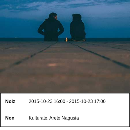
Noiz
2015-10-23
16:00
-
2015-10-23
17:00
Non
Kulturate. Areto Nagusia