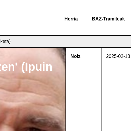
Herria
BAZ-Tramiteak
aketa)
Noiz
2025-02-13
zen' (Ipuin