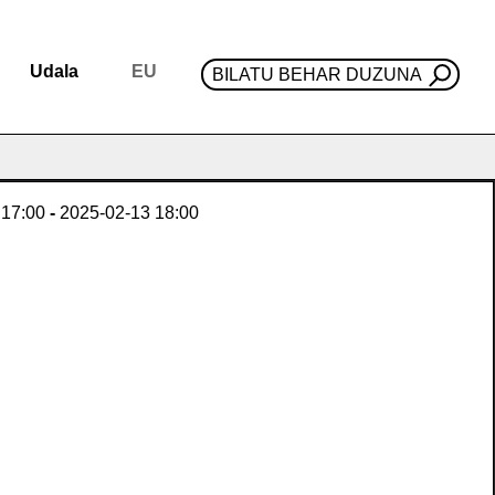
Udala
EU
BILATU BEHAR DUZUNA
17:00
-
2025-02-13
18:00