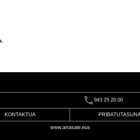
a.
)
943 25 20 00
KONTAKTUA
PRIBATUTASUN
www.arrasate.eus