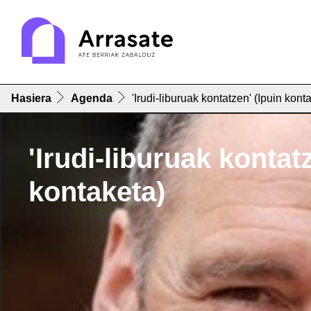
Hasiera
Agenda
'Irudi-liburuak kontatzen' (Ipuin kont
'Irudi-liburuak kontat
kontaketa)