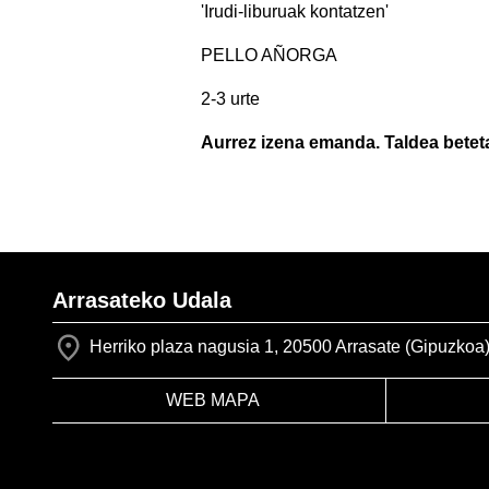
'Irudi-liburuak kontatzen'
PELLO AÑORGA
2-3 urte
Aurrez izena emanda. Taldea betet
Arrasateko Udala
Herriko plaza nagusia 1, 20500 Arrasate (Gipuzkoa
WEB MAPA