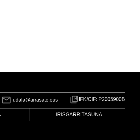
IFK/CIF: P2005900B
udala@arrasate.eus
A
IRISGARRITASUNA