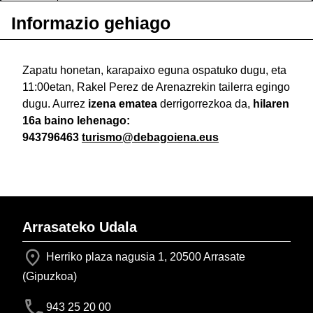
Informazio gehiago
Zapatu honetan, karapaixo eguna ospatuko dugu, eta
11:00etan, Rakel Perez de Arenazrekin tailerra egingo
dugu. Aurrez
izena ematea
derrigorrezkoa da,
hilaren
16a baino lehenago:
943796463
turismo@debagoiena.eus
Arrasateko Udala
Herriko plaza nagusia 1, 20500 Arrasate
(Gipuzkoa)
943 25 20 00