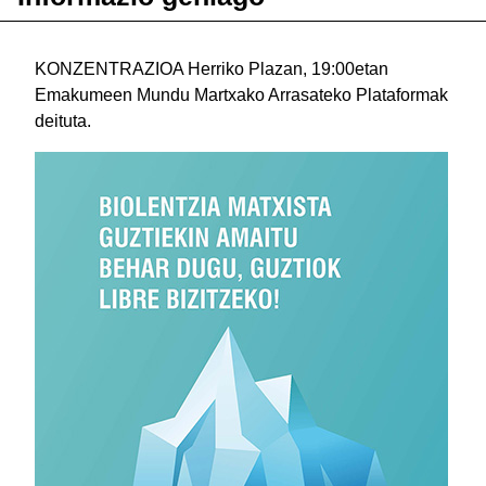
KONZENTRAZIOA Herriko Plazan, 19:00etan
Emakumeen Mundu Martxako Arrasateko Plataformak
deituta.