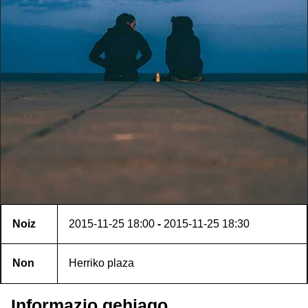
Noiz
2015-11-25
18:00
-
2015-11-25
18:30
Non
Herriko plaza
Informazio gehiago