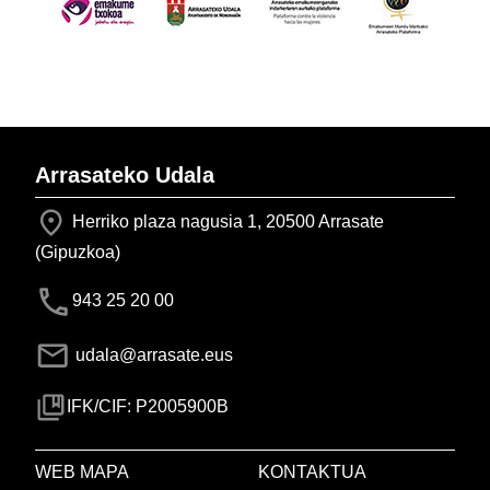
Arrasateko Udala
Herriko plaza nagusia 1, 20500 Arrasate
(Gipuzkoa)
943 25 20 00
udala@arrasate.eus
IFK/CIF: P2005900B
WEB MAPA
KONTAKTUA