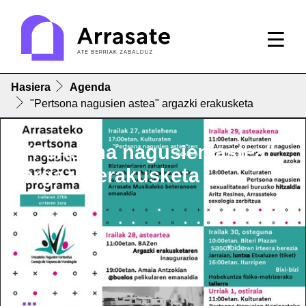
Hasiera
Agenda
"Pertsona nagusien astea" argazki erakusketa
"Pertsona nagusien astea"
argazki erakusketa