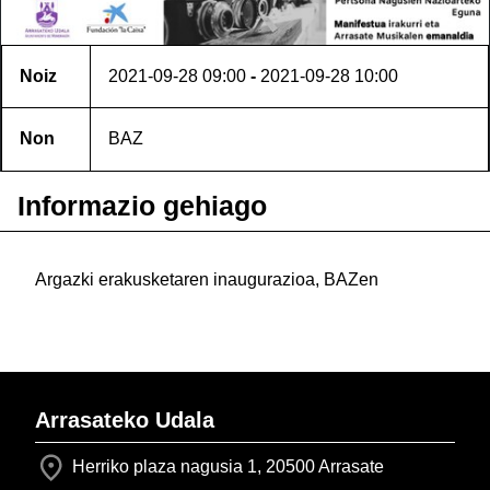
Noiz
2021-09-28
09:00
-
2021-09-28
10:00
Non
BAZ
Informazio gehiago
Argazki erakusketaren inaugurazioa, BAZen
Arrasateko Udala
Herriko plaza nagusia 1, 20500 Arrasate