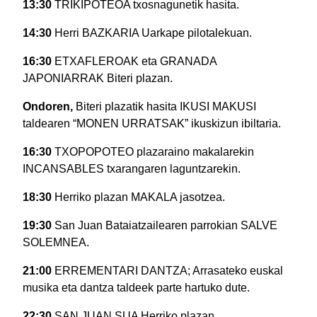
13:30
TRIKIPOTEOA txosnagunetik hasita.
14:30
Herri BAZKARIA Uarkape pilotalekuan.
16:30
ETXAFLEROAK eta GRANADA
JAPONIARRAK Biteri plazan.
Ondoren,
Biteri plazatik hasita IKUSI MAKUSI
taldearen “MONEN URRATSAK” ikuskizun ibiltaria.
16:30
TXOPOPOTEO plazaraino makalarekin
INCANSABLES txarangaren laguntzarekin.
18:30
Herriko plazan MAKALA jasotzea.
19:30
San Juan Bataiatzailearen parrokian SALVE
SOLEMNEA.
21:00
ERREMENTARI DANTZA; Arrasateko euskal
musika eta dantza taldeek parte hartuko dute.
22:30
SAN JUAN SUA Herriko plazan.