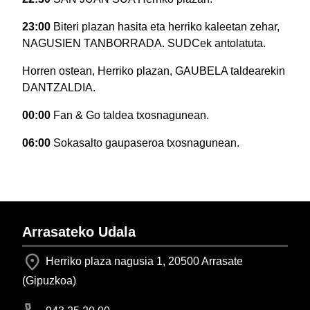
23:00
Biteri plazan hasita eta herriko kaleetan zehar,
NAGUSIEN TANBORRADA. SUDCek antolatuta.
Horren ostean, Herriko plazan, GAUBELA taldearekin
DANTZALDIA.
00:00
Fan & Go taldea txosnagunean.
06:00
Sokasalto gaupaseroa txosnagunean.
Arrasateko Udala
Herriko plaza nagusia 1, 20500 Arrasate
(Gipuzkoa)