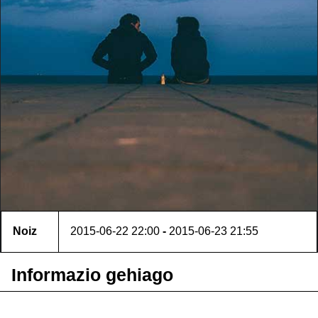
Noiz
2015-06-22
22:00
-
2015-06-23
21:55
Informazio gehiago