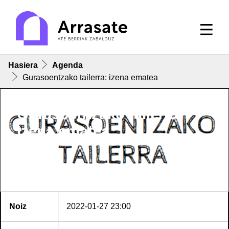
Hasiera
Agenda
Gurasoentzako tailerra: izena ematea
Gurasoentzako tailerra:
izena ematea
Noiz
2022-01-27
23:00