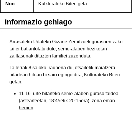
Non
Kulkturateko Biteri gela
Informazio gehiago
Arrasateko Udaleko Gizarte Zerbitzuek gurasoentzako
tailer bat antolatu dute, seme-alaben heziketan
zailtasunak dituzten familiei zuzenduta.
Tailerrak 8 saioko iraupena du, otsailetik maiatzera
bitartean hilean bi saio egingo dira, Kulturateko Biteri
gelan.
11-16 urte bitarteko seme-alaben guraso taldea
(astearteetan, 18:45etik-20:15era) Izena eman
hemen