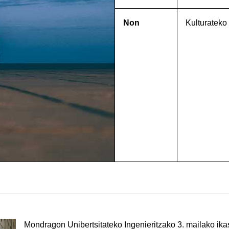
Non
Kulturateko
Mondragon Unibertsitateko Ingenieritzako 3. mailako ika