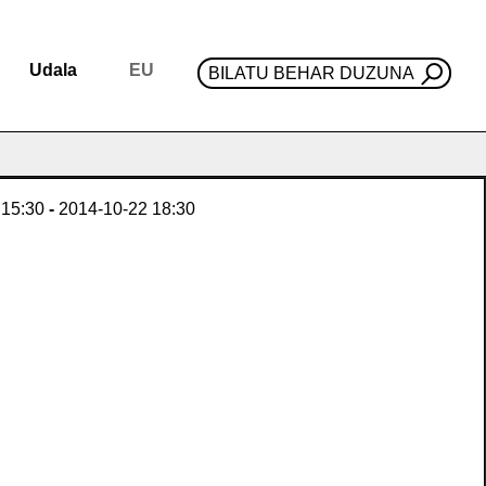
Udala
EU
BILATU BEHAR DUZUNA
15:30
-
2014-10-22
18:30