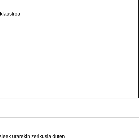
 klaustroa
sleek urarekin zerikusia duten