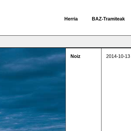
Herria
BAZ-Tramiteak
Noiz
2014-10-13