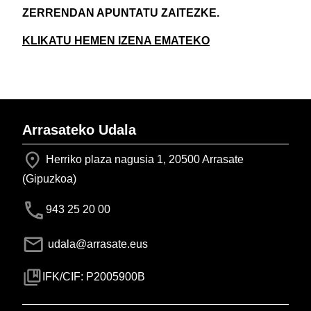
ZERRENDAN APUNTATU ZAITEZKE.
KLIKATU HEMEN IZENA EMATEKO
Arrasateko Udala
Herriko plaza nagusia 1, 20500 Arrasate
(Gipuzkoa)
943 25 20 00
udala@arrasate.eus
IFK/CIF: P2005900B