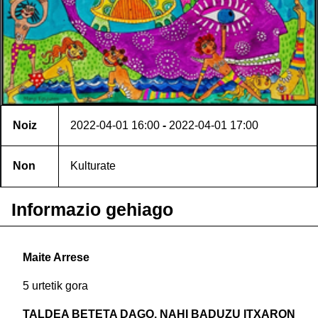
Noiz
2022-04-01
16:00
-
2022-04-01
17:00
Non
Kulturate
Informazio gehiago
Maite Arrese
5 urtetik gora
TALDEA BETETA DAGO. NAHI BADUZU ITXARON