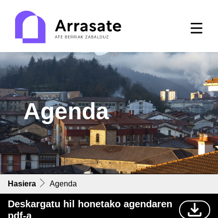
Agenda
Hasiera
Agenda
Deskargatu hil honetako agendaren
pdf-a