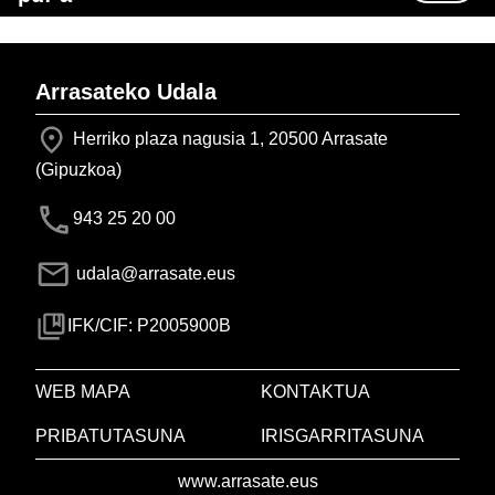
Arrasateko Udala
Herriko plaza nagusia 1, 20500 Arrasate
(Gipuzkoa)
943 25 20 00
udala@arrasate.eus
IFK/CIF: P2005900B
WEB MAPA
KONTAKTUA
PRIBATUTASUNA
IRISGARRITASUNA
www.arrasate.eus