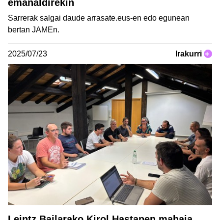
emanaldirekin
Sarrerak salgai daude arrasate.eus-en edo egunean
bertan JAMEn.
2025/07/23
Irakurri
+
Leintz Bailarako Kirol Hastapen mahaia