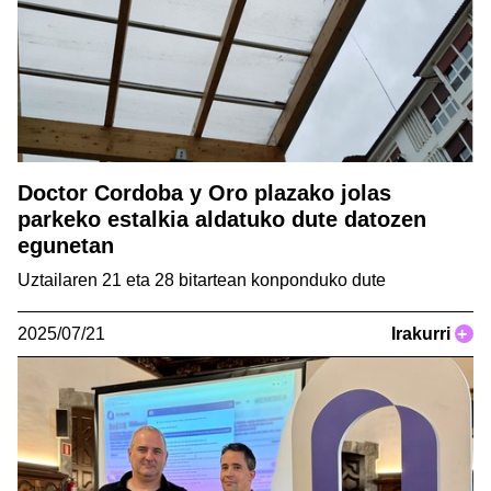
Doctor Cordoba y Oro plazako jolas
parkeko estalkia aldatuko dute datozen
egunetan
Uztailaren 21 eta 28 bitartean konponduko dute
2025/07/21
Irakurri
+