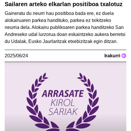
Sailaren arteko elkarlan positiboa txalotuz
Gaineratu du neurri hau positiboa bada ere, ez duela
alokairuaren parkea handituko, parkea ez txikitzeko
neurria dela. Alokairu publikoaren parkea handitzeko San
Andreseko udal lurzorua doan eskaintzeko aukera berretsi
du Udalak, Eusko Jaurlaritzak etxebizitzak egin ditzan.
2025/06/24
Irakurri
+