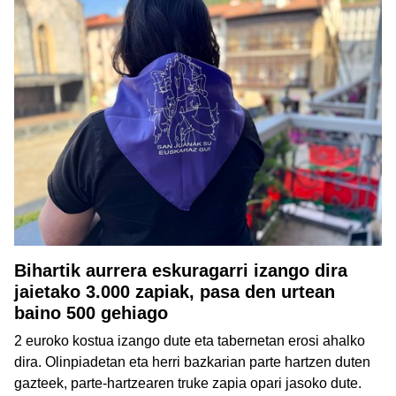
Bihartik aurrera eskuragarri izango dira
jaietako 3.000 zapiak, pasa den urtean
baino 500 gehiago
2 euroko kostua izango dute eta tabernetan erosi ahalko
dira. Olinpiadetan eta herri bazkarian parte hartzen duten
gazteek, parte-hartzearen truke zapia opari jasoko dute.