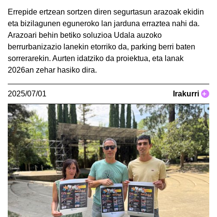
Errepide ertzean sortzen diren segurtasun arazoak ekidin
eta bizilagunen eguneroko lan jarduna erraztea nahi da.
Arazoari behin betiko soluzioa Udala auzoko
berrurbanizazio lanekin etorriko da, parking berri baten
sorrerarekin. Aurten idatziko da proiektua, eta lanak
2026an zehar hasiko dira.
2025/07/01
Irakurri
+