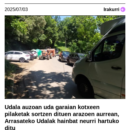
2025/07/03
Irakurri
+
Udala auzoan uda garaian kotxeen
pilaketak sortzen dituen arazoen aurrean,
Arrasateko Udalak hainbat neurri hartuko
ditu