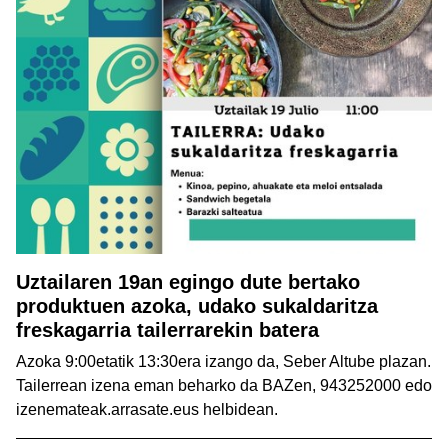
Uztailaren 19an egingo dute bertako
produktuen azoka, udako sukaldaritza
freskagarria tailerrarekin batera
Azoka 9:00etatik 13:30era izango da, Seber Altube plazan.
Tailerrean izena eman beharko da BAZen, 943252000 edo
izenemateak.arrasate.eus helbidean.