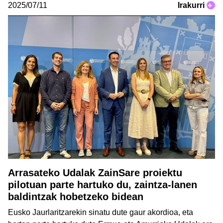
2025/07/11
Irakurri
+
Arrasateko Udalak ZainSare proiektu
pilotuan parte hartuko du, zaintza-lanen
baldintzak hobetzeko bidean
Eusko Jaurlaritzarekin sinatu dute gaur akordioa, eta