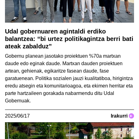
Udal gobernuaren agintaldi erdiko
balantzea: “bi urtez politikagintza berri bati
ateak zabalduz”
Gobernu planean jasotako proiektuen %70a martxan
daude edo eginak daude. Martxan dauden proiektuen
artean, gehienak, egikaritze fasean daude, fase
garatuenean. Politika sozialen jauzi kualitatiboa, hirigintza
eredu atsegin eta komunitarioagoa, eta ekimen herritar eta
parte hartzaileen gorakada nabarmendu ditu Udal
Gobernuak.
2025/06/17
Irakurri
+