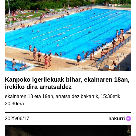
Kanpoko igerilekuak bihar, ekainaren 18an,
irekiko dira arratsaldez
ekainaren 18 eta 19an, arratsaldez bakarrik, 15:30etik
20:30era.
2025/06/17
Irakurri
+