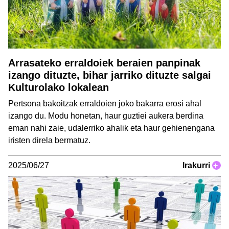
Arrasateko erraldoiek beraien panpinak
izango dituzte, bihar jarriko dituzte salgai
Kulturolako lokalean
Pertsona bakoitzak erraldoien joko bakarra erosi ahal
izango du. Modu honetan, haur guztiei aukera berdina
eman nahi zaie, udalerriko ahalik eta haur gehienengana
iristen direla bermatuz.
2025/06/27
Irakurri
+