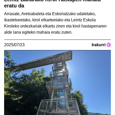
eratu da
Arrasate, Aretxabaleta eta Eskoriatzako udaletako,
ikastetxeetako, kirol elkarteetako eta Leintz Eskola
Kiroleko ordezkariak elkartu ziren eta kirol hastapenaren
alde lana egiteko mahaia eratu zuten.
2025/07/23
Irakurri
+