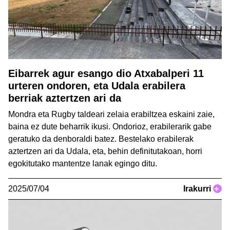
Eibarrek agur esango dio Atxabalperi 11
urteren ondoren, eta Udala erabilera
berriak aztertzen ari da
Mondra eta Rugby taldeari zelaia erabiltzea eskaini zaie,
baina ez dute beharrik ikusi. Ondorioz, erabilerarik gabe
geratuko da denboraldi batez. Bestelako erabilerak
aztertzen ari da Udala, eta, behin definitutakoan, horri
egokitutako mantentze lanak egingo ditu.
2025/07/04
Irakurri
+