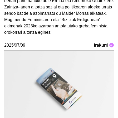
bertan parte hartuko dute Ermua eta Amurrioko Udalek ere.
Zaintza-lanen aitortza sozial eta politikoaren aldeko urrats
sendo bat dela azpimarratu du Maider Morras alkateak,
Mugimendu Feministaren eta "Bizitzak Erdigunean"
ekimenak 2023ko azaroan antolatutako greba feminista
orokorrari aitortza eginez.
2025/07/09
Irakurri
+