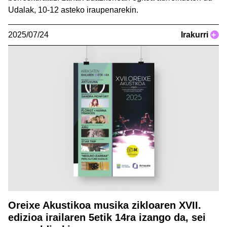
Udalak, 10-12 asteko iraupenarekin.
2025/07/24
Irakurri
+
Oreixe Akustikoa musika zikloaren XVII.
edizioa irailaren 5etik 14ra izango da, sei