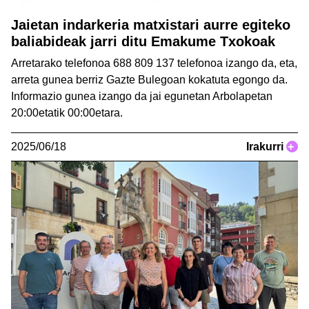
Jaietan indarkeria matxistari aurre egiteko
baliabideak jarri ditu Emakume Txokoak
Arretarako telefonoa 688 809 137 telefonoa izango da, eta,
arreta gunea berriz Gazte Bulegoan kokatuta egongo da.
Informazio gunea izango da jai egunetan Arbolapetan
20:00etatik 00:00etara.
2025/06/18
Irakurri
+