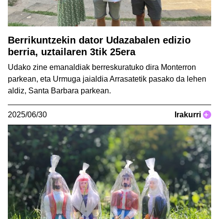
Berrikuntzekin dator Udazabalen edizio
berria, uztailaren 3tik 25era
Udako zine emanaldiak berreskuratuko dira Monterron
parkean, eta Urmuga jaialdia Arrasatetik pasako da lehen
aldiz, Santa Barbara parkean.
2025/06/30
Irakurri
+