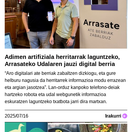
Adimen artifiziala herritarrak laguntzeko,
Arrasateko Udalaren jauzi digital berria
“Aro digitalari ate berriak zabaltzen dizkiogu, eta gure
helburu nagusia da herritarrek informazioa modu errazean
eta argian jasotzea”. Lan-orduz kanpoko telefono-deiak
hartzeko robota eta udal webgunetik informazioa
eskuratzen laguntzeko txatbota jarri dira martxan.
2025/07/16
Irakurri
+