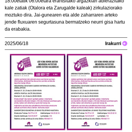
18:00etatik 06:00etara erantsitako argazkian adierazitako
kale zatiak (Otalora eta Zarugalde kaleak) zirkulaziorako
moztuko dira. Jai-gunearen eta alde zaharraren arteko
jende fluxuaren segurtasuna bermatzeko neurri gisa hartu
da erabakia.
2025/06/18
Irakurri
+