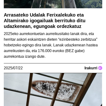
Arrasateko Udalak Ferixalekuko eta
Altamirako igogailuak berrituko ditu
udazkenean, egungoak ordezkatuz
2025eko aurrekontuetan aurreikusitako lanak dira, eta
herritar askori eskaintzen dieten “ezinbesteko zerbitzua”
hobetzeko egingo dira lanak. Lanak udazkenean hastea
aurreikusten da, eta 176.000 euroko (BEZ gabe)
aurrekontua izango dute.
2025/07/22
Irakurri
+