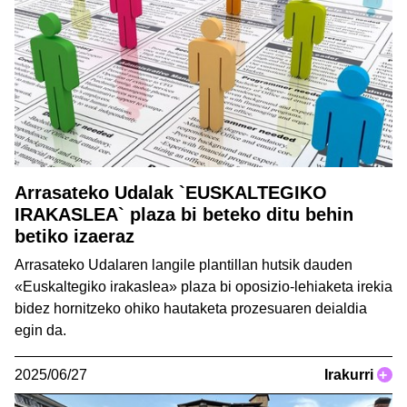
Arrasateko Udalak `EUSKALTEGIKO
IRAKASLEA` plaza bi beteko ditu behin
betiko izaeraz
Arrasateko Udalaren langile plantillan hutsik dauden
«Euskaltegiko irakaslea» plaza bi oposizio-lehiaketa irekia
bidez hornitzeko ohiko hautaketa prozesuaren deialdia
egin da.
2025/06/27
Irakurri
+