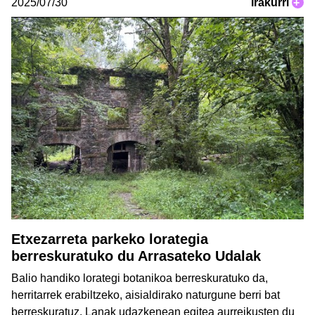
2025/07/30
Irakurri
+
Etxezarreta parkeko lorategia
berreskuratuko du Arrasateko Udalak
Balio handiko lorategi botanikoa berreskuratuko da,
herritarrek erabiltzeko, aisialdirako naturgune berri bat
berreskuratuz. Lanak udazkenean egitea aurreikusten du