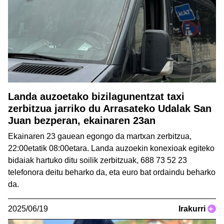
Landa auzoetako bizilagunentzat taxi
zerbitzua jarriko du Arrasateko Udalak San
Juan bezperan, ekainaren 23an
Ekainaren 23 gauean egongo da martxan zerbitzua,
22:00etatik 08:00etara. Landa auzoekin konexioak egiteko
bidaiak hartuko ditu soilik zerbitzuak, 688 73 52 23
telefonora deitu beharko da, eta euro bat ordaindu beharko
da.
2025/06/19
Irakurri
+