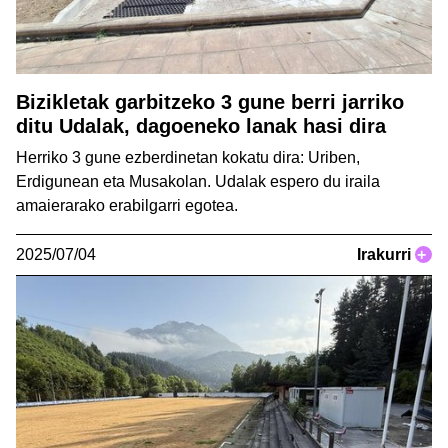
Bizikletak garbitzeko 3 gune berri jarriko
ditu Udalak, dagoeneko lanak hasi dira
Herriko 3 gune ezberdinetan kokatu dira: Uriben,
Erdigunean eta Musakolan. Udalak espero du iraila
amaierarako erabilgarri egotea.
2025/07/04
Irakurri
+