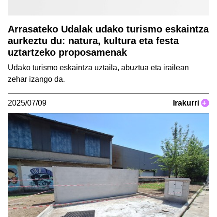
Arrasateko Udalak udako turismo eskaintza
aurkeztu du: natura, kultura eta festa
uztartzeko proposamenak
Udako turismo eskaintza uztaila, abuztua eta irailean
zehar izango da.
2025/07/09
Irakurri
+