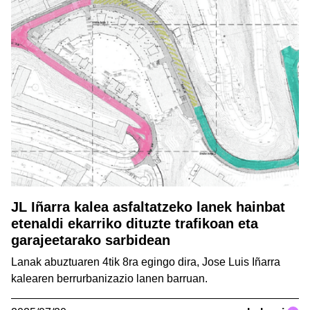
JL Iñarra kalea asfaltatzeko lanek hainbat
etenaldi ekarriko dituzte trafikoan eta
garajeetarako sarbidean
Lanak abuztuaren 4tik 8ra egingo dira, Jose Luis Iñarra
kalearen berrurbanizazio lanen barruan.