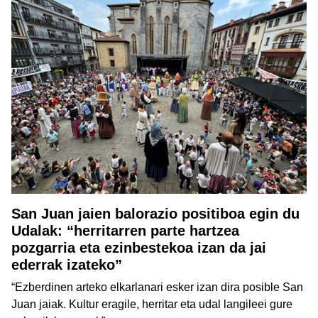
San Juan jaien balorazio positiboa egin du
Udalak: “herritarren parte hartzea
pozgarria eta ezinbestekoa izan da jai
ederrak izateko”
“Ezberdinen arteko elkarlanari esker izan dira posible San
Juan jaiak. Kultur eragile, herritar eta udal langileei gure