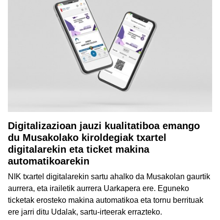
Digitalizazioan jauzi kualitatiboa emango
du Musakolako kiroldegiak txartel
digitalarekin eta ticket makina
automatikoarekin
NIK txartel digitalarekin sartu ahalko da Musakolan gaurtik
aurrera, eta irailetik aurrera Uarkapera ere. Eguneko
ticketak erosteko makina automatikoa eta tornu berrituak
ere jarri ditu Udalak, sartu-irteerak errazteko.