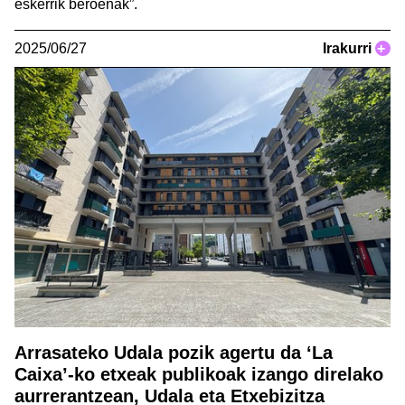
eskerrik beroenak”.
2025/06/27
Irakurri
+
Arrasateko Udala pozik agertu da ‘La
Caixa’-ko etxeak publikoak izango direlako
aurrerantzean, Udala eta Etxebizitza