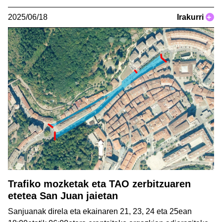
2025/06/18
Irakurri
+
Trafiko mozketak eta TAO zerbitzuaren
etetea San Juan jaietan
Sanjuanak direla eta ekainaren 21, 23, 24 eta 25ean