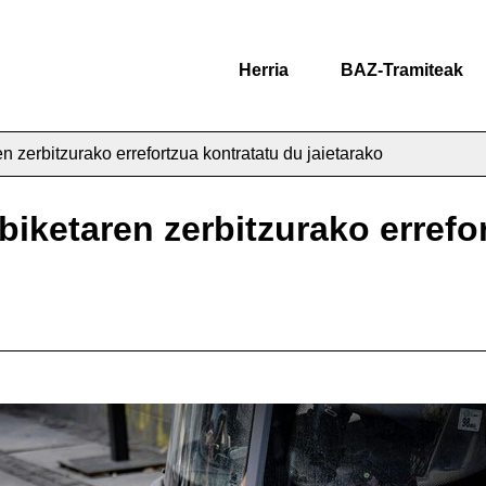
Herria
BAZ-Tramiteak
n zerbitzurako errefortzua kontratatu du jaietarako
biketaren zerbitzurako errefo