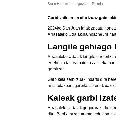
Boris Hamer-en argazkia - Pexels
Garbitzaileen errefortzuaz gain, ek
2024ko San Juan jaiak zapatu honetan
Arrasateko Udalak hainbat neurri hart
Langile gehiago 
Arrasateko Udalak langile errefortzua
errefortzu taldea batuko zaie ekainar
garbitzen.
Garbiketa zerbitzuak indartu dira ber
amaitutakoan, garbiketa zerbitzuak s
Kaleak garbi izat
Arrasateko Udalak gogorarazi du, erre
ditu. Berrikuntzen artean, edukiontz