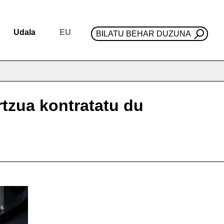
Udala
EU
BILATU BEHAR DUZUNA
rtzua kontratatu du