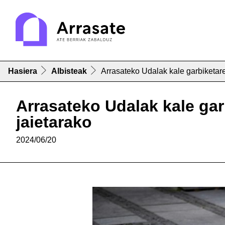
Hasiera
Albisteak
Arrasateko Udalak kale garbiketare
Arrasateko Udalak kale gar
jaietarako
2024/06/20