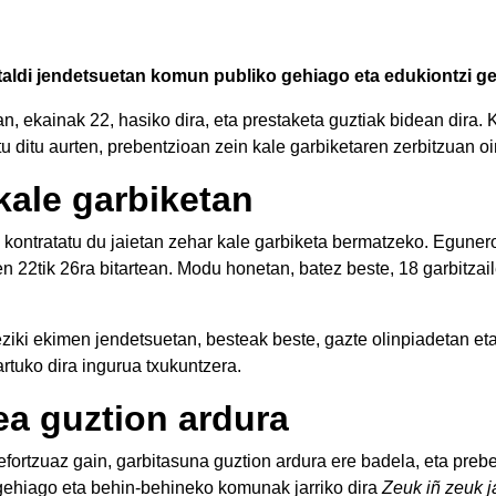
italdi jendetsuetan komun publiko gehiago eta edukiontzi geh
, ekainak 22, hasiko dira, eta prestaketa guztiak bidean dira.
u ditu aurten, prebentzioan zein kale garbiketaren zerbitzuan oin
kale garbiketan
 kontratatu du jaietan zehar kale garbiketa bermatzeko. Egunero
en 22tik 26ra bitartean. Modu honetan, batez beste, 18 garbitza
eziki ekimen jendetsuetan, besteak beste, gazte olinpiadetan eta
artuko dira ingurua txukuntzera.
ea guztion ardura
fortzuaz gain, garbitasuna guztion ardura ere badela, eta preben
i gehiago eta behin-behineko komunak jarriko dira
Zeuk iñ zeuk j