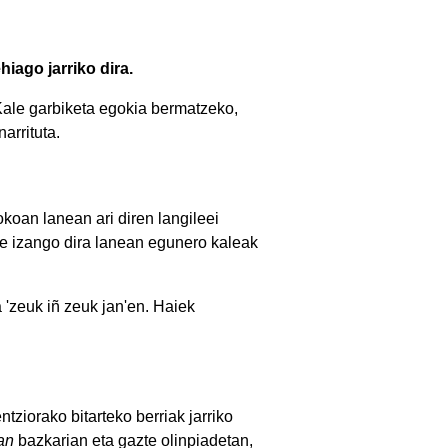
iago jarriko dira.
 Kale garbiketa egokia bermatzeko,
arrituta.
koan lanean ari diren langileei
ile izango dira lanean egunero kaleak
 'zeuk iñ zeuk jan'en. Haiek
tziorako bitarteko berriak jarriko
an
bazkarian eta gazte olinpiadetan,