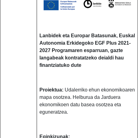
Lanbidek eta Europar Batasunak, Euskal
Autonomia Erkidegoko EGF Plus 2021-
2027 Programaren esparruan, gazte
langabeak kontratatzeko deialdi hau
finantziatuko dute
Proiektua:
Udalerriko ehun ekonomikoaren
mapa osotzea.
Helburua da Jarduera
ekonomikoen datu basea osotzea eta
eguneratzea.
Eginkizunak: