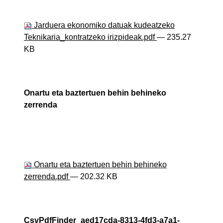
Jarduera ekonomiko datuak kudeatzeko
Teknikaria_kontratzeko irizpideak.pdf
— 235.27
KB
Onartu eta baztertuen behin behineko
zerrenda
Onartu eta baztertuen behin behineko
zerrenda.pdf
— 202.32 KB
CsvPdfFinder_aed17cda-8313-4fd3-a7a1-