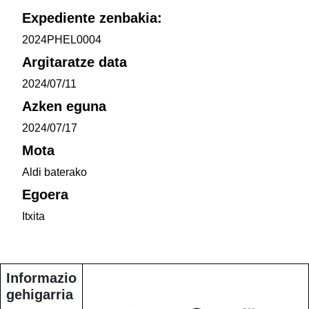
Expediente zenbakia:
2024PHEL0004
Argitaratze data
2024/07/11
Azken eguna
2024/07/17
Mota
Aldi baterako
Egoera
Itxita
Informazio
gehigarria