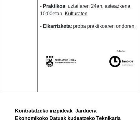
-
Praktikoa
: uztailaren 24an, asteazkena,
10:00etan,
Kulturaten
-
Elkarrizketa
: proba praktikoaren ondoren.
Kontratatzeko irizpideak_Jarduera
Ekonomikoko Datuak kudeatzeko Teknikaria