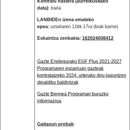
Kontratu hasiera (aurreikusitako
data):
Iraila
LANBIDEn izena emateko
epea:
uztailaren 12tik 17ra (biak barne)
Eskaintza zenbakia:
162024008412
Gazte Enplegurako EGF Plus 2021-2027
Programaren esparruan gazteak
kontratatzeko 2024. urterako diru-laguntzen
deialdiko baldintzak
Gazte Bermea Programari buruzko
informazioa
Gaitasun probak
: