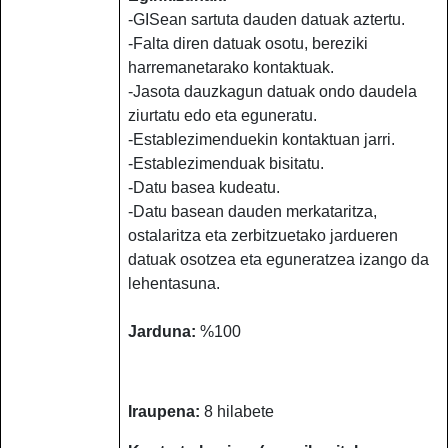
-GISean sartuta dauden datuak aztertu.
-Falta diren datuak osotu, bereziki
harremanetarako kontaktuak.
-Jasota dauzkagun datuak ondo daudela
ziurtatu edo eta eguneratu.
-Establezimenduekin kontaktuan jarri.
-Establezimenduak bisitatu.
-Datu basea kudeatu.
-Datu basean dauden merkataritza,
ostalaritza eta zerbitzuetako jardueren
datuak osotzea eta eguneratzea izango da
lehentasuna.
Jarduna:
%100
Iraupena:
8 hilabete