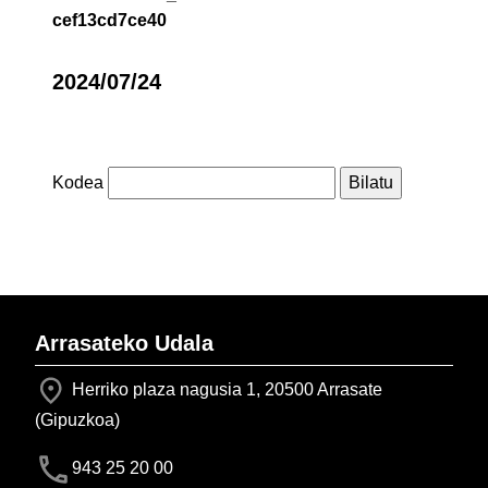
cef13cd7ce40
2024/07/24
Kodea
Arrasateko Udala
Herriko plaza nagusia 1, 20500 Arrasate
(Gipuzkoa)
943 25 20 00