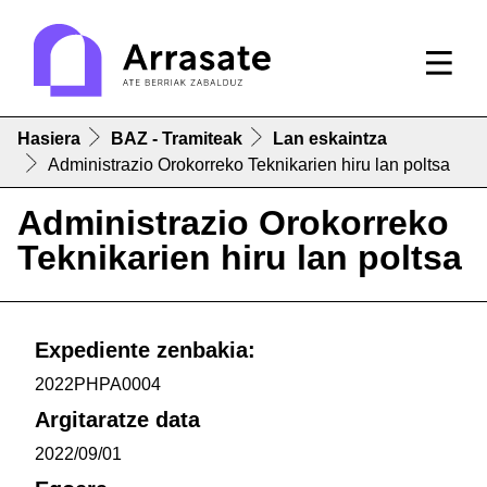
Hasiera
BAZ - Tramiteak
Lan eskaintza
Administrazio Orokorreko Teknikarien hiru lan poltsa
Administrazio Orokorreko
Teknikarien hiru lan poltsa
Expediente zenbakia:
2022PHPA0004
Argitaratze data
2022/09/01