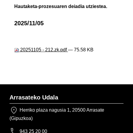
Hautaketa-prozesuaren deiadia utziestea.
2025/11/05
20251105 - 212.zk.pdf
— 75.58 KB
Arrasateko Udala
Herriko plaza nagusia 1, 20500 Arrasate
(Gipuzkoa)
943 25 20 00