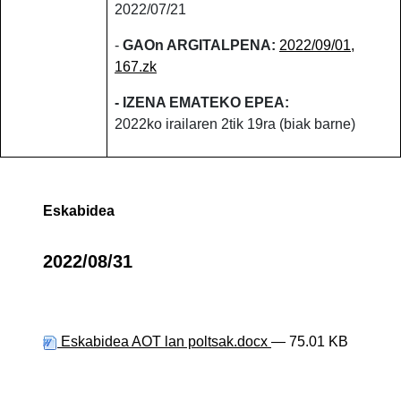
2022/07/21
-
GAOn ARGITALPENA:
2022/09/01,
167.zk
- IZENA EMATEKO EPEA:
2022ko
irailaren 2tik 19ra (biak barne)
Eskabidea
2022/08/31
Eskabidea AOT lan poltsak.docx
— 75.01 KB