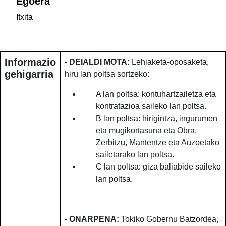
Egoera
Itxita
Informazio
- DEIALDI MOTA:
Lehiaketa-oposaketa,
gehigarria
hiru lan poltsa sortzeko:
A lan poltsa: kontuhartzailetza eta
kontratazioa saileko lan poltsa.
B lan poltsa: hirigintza, ingurumen
eta mugikortasuna eta Obra,
Zerbitzu, Mantentze eta Auzoetako
sailetarako lan poltsa.
C lan poltsa: giza baliabide saileko
lan poltsa.
- ONARPENA:
Tokiko Gobernu Batzordea,