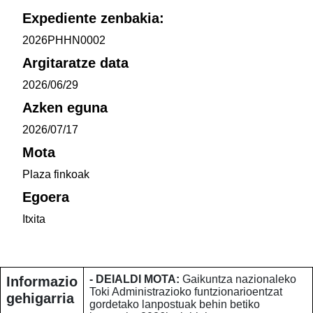
Expediente zenbakia:
2026PHHN0002
Argitaratze data
2026/06/29
Azken eguna
2026/07/17
Mota
Plaza finkoak
Egoera
Itxita
- DEIALDI MOTA:
Gaikuntza nazionaleko
Informazio
Toki Administrazioko funtzionarioentzat
gehigarria
gordetako lanpostuak behin betiko