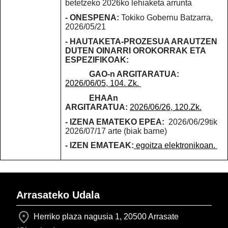
betetzeko 2026ko lehiaketa arrunta
- ONESPENA:
Tokiko Gobernu Batzarra,
2026/05/21
- HAUTAKETA-PROZESUA ARAUTZEN
DUTEN OINARRI OROKORRAK ETA
ESPEZIFIKOAK:
GAO-n ARGITARATUA:
2026/06/05, 104. Zk.
EHAAn
ARGITARATUA:
2026/06/26, 120.Zk.
- IZENA EMATEKO EPEA:
2026/06/29tik
2026/07/17 arte (biak barne)
- IZEN EMATEAK:
egoitza elektronikoan.
Arrasateko Udala
Herriko plaza nagusia 1, 20500 Arrasate