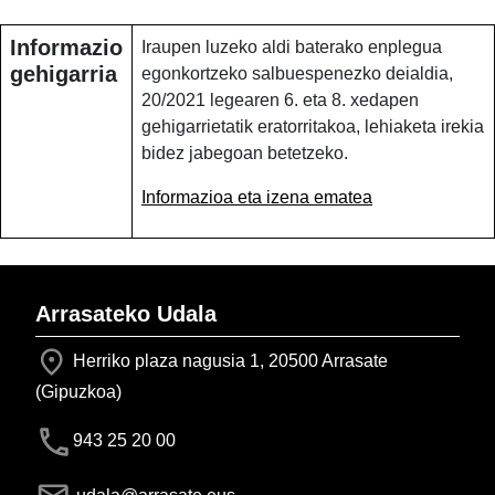
Informazio
Iraupen luzeko aldi baterako enplegua
gehigarria
egonkortzeko salbuespenezko deialdia,
20/2021 legearen 6. eta 8. xedapen
gehigarrietatik eratorritakoa, lehiaketa irekia
bidez jabegoan betetzeko.
Informazioa eta izena ematea
Arrasateko Udala
Herriko plaza nagusia 1, 20500 Arrasate
(Gipuzkoa)
943 25 20 00