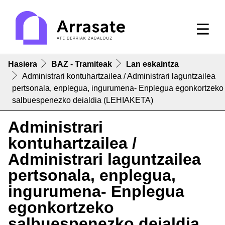
Hasiera
BAZ - Tramiteak
Lan eskaintza
Administrari kontuhartzailea / Administrari laguntzailea
pertsonala, enplegua, ingurumena- Enplegua egonkortzeko
salbuespenezko deialdia (LEHIAKETA)
Administrari
kontuhartzailea /
Administrari laguntzailea
pertsonala, enplegua,
ingurumena- Enplegua
egonkortzeko
salbuespenezko deialdia