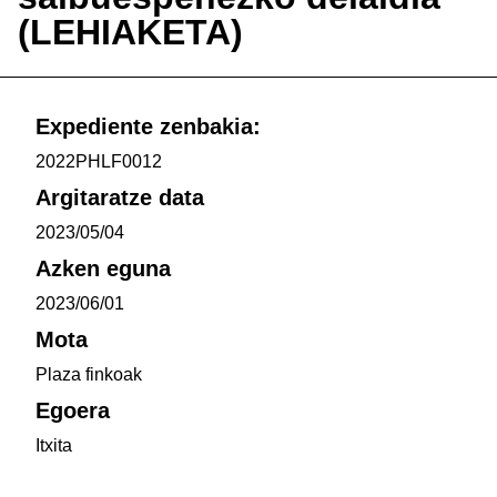
(LEHIAKETA)
Expediente zenbakia:
2022PHLF0012
Argitaratze data
2023/05/04
Azken eguna
2023/06/01
Mota
Plaza finkoak
Egoera
Itxita