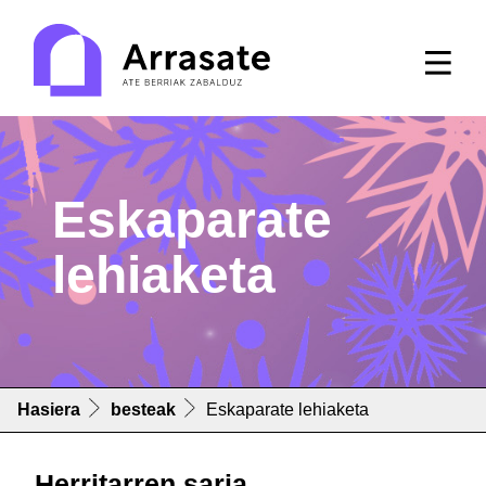
Eskaparate
lehiaketa
Hasiera
besteak
Eskaparate lehiaketa
Herritarren saria