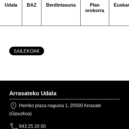
Udala
BAZ
Berdintasuna
Plan
Euska
orokorra
SAILEKOAK
Arrasateko Udala
Herriko plaza nagusia 1, 20500 Arrasate
(Gipuzkoa)
943 25 20 00