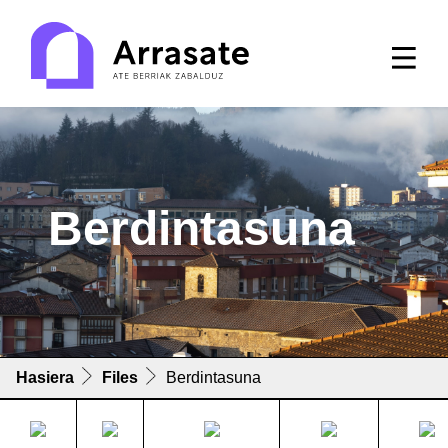
Berdintasuna
Hasiera
Files
Berdintasuna