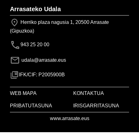
Arrasateko Udala
Herriko plaza nagusia 1, 20500 Arrasate
(Gipuzkoa)
943 25 20 00
udala@arrasate.eus
IFK/CIF: P2005900B
WEB MAPA
KONTAKTUA
PRIBATUTASUNA
IRISGARRITASUNA
www.arrasate.eus