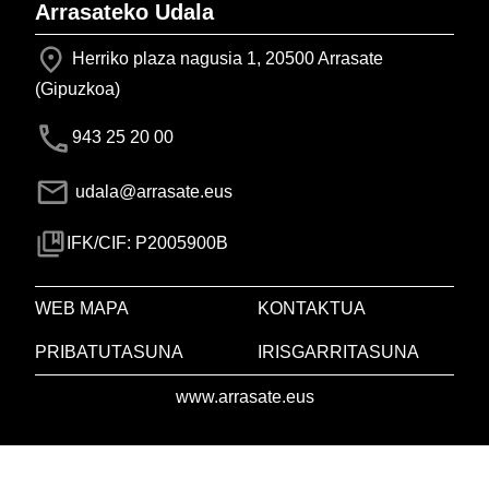
Arrasateko Udala
Herriko plaza nagusia 1, 20500 Arrasate
(Gipuzkoa)
943 25 20 00
udala@arrasate.eus
IFK/CIF: P2005900B
WEB MAPA
KONTAKTUA
PRIBATUTASUNA
IRISGARRITASUNA
www.arrasate.eus