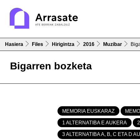
Hasiera
Files
Hirigintza
2016
Muzibar
Big
Bigarren bozketa
MEMORIA EUSKARAZ
MEMO
1 ALTERNATIBA E AUKERA
3 ALTERNATIBA A, B, C ETA D 