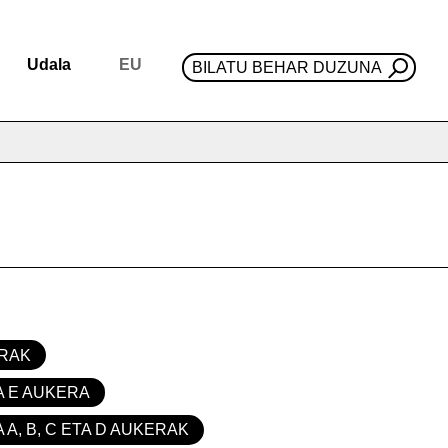
Udala
EU
BILATU BEHAR DUZUNA
ERAK
A E AUKERA
 A, B, C ETA D AUKERAK