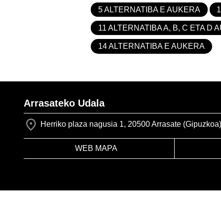
5 ALTERNATIBA E AUKERA
11 ALTERNATIBA A, B, C ETA D
14 ALTERNATIBA E AUKERA
Arrasateko Udala
Herriko plaza nagusia 1, 20500 Arrasate (Gipuzkoa
WEB MAPA