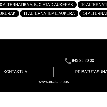
10 ALTERNATIBA A, B, C ETA D AUKERAK
10 ALTERNAT
 AUKERAK
11 ALTERNATIBA E AUKERA
14 ALTERNAT
)
943 25 20 00
KONTAKTUA
PRIBATUTASUN
www.arrasate.eus