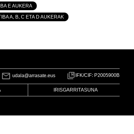
IBA E AUKERA
IBA A, B, C ETA D AUKERAK
IFK/CIF: P2005900B
udala@arrasate.eus
A
IRISGARRITASUNA