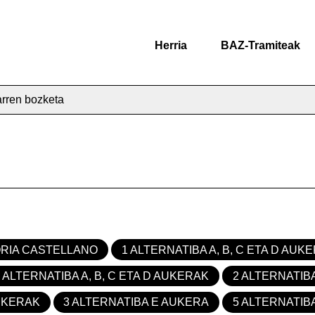
Herria
BAZ-Tramiteak
arren bozketa
RIA CASTELLANO
1 ALTERNATIBA A, B, C ETA D AUK
2 ALTERNATIBA A, B, C ETA D AUKERAK
2 ALTERNATIB
AUKERAK
3 ALTERNATIBA E AUKERA
5 ALTERNATIBA