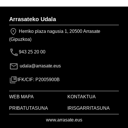
Arrasateko Udala
Herriko plaza nagusia 1, 20500 Arrasate
(Gipuzkoa)
943 25 20 00
udala@arrasate.eus
IFK/CIF: P2005900B
WEB MAPA
KONTAKTUA
PRIBATUTASUNA
IRISGARRITASUNA
www.arrasate.eus