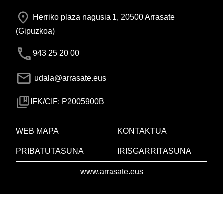
Herriko plaza nagusia 1, 20500 Arrasate
(Gipuzkoa)
943 25 20 00
udala@arrasate.eus
IFK/CIF: P2005900B
WEB MAPA
KONTAKTUA
PRIBATUTASUNA
IRISGARRITASUNA
www.arrasate.eus