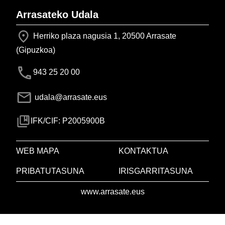
Arrasateko Udala
Herriko plaza nagusia 1, 20500 Arrasate
(Gipuzkoa)
943 25 20 00
udala@arrasate.eus
IFK/CIF: P2005900B
WEB MAPA
KONTAKTUA
PRIBATUTASUNA
IRISGARRITASUNA
www.arrasate.eus