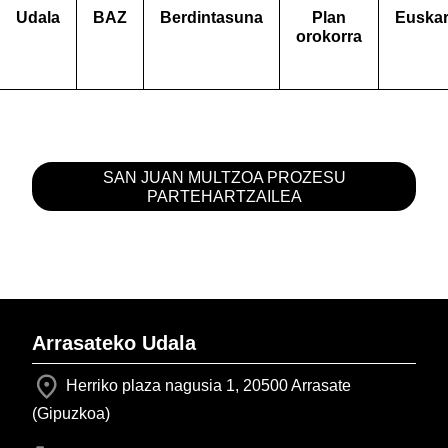
Udala
BAZ
Berdintasuna
Plan
Euska
orokorra
SAN JUAN MULTZOA PROZESU
PARTEHARTZAILEA
Arrasateko Udala
Herriko plaza nagusia 1, 20500 Arrasate
(Gipuzkoa)