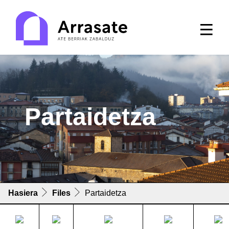
Partaidetza
Hasiera
Files
Partaidetza