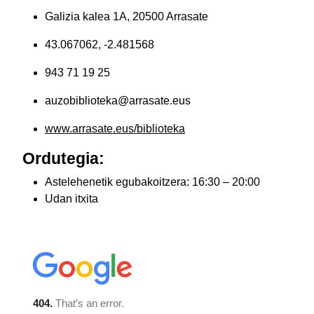
Galizia kalea 1A, 20500 Arrasate
43.067062, -2.481568
943 71 19 25
auzobiblioteka@arrasate.eus
www.arrasate.eus/biblioteka
Ordutegia:
Astelehenetik egubakoitzera: 16:30 – 20:00
Udan itxita