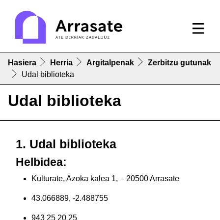
Hasiera
Herria
Argitalpenak
Zerbitzu gutunak
Udal biblioteka
Udal biblioteka
1. Udal biblioteka
Helbidea:
Kulturate, Azoka kalea 1, – 20500 Arrasate
43.066889, -2.488755
943 25 20 25