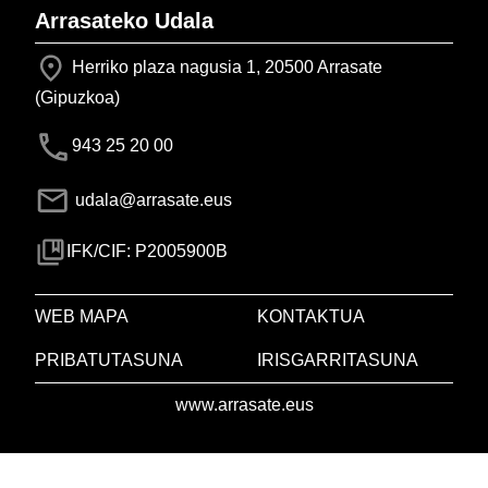
Arrasateko Udala
Herriko plaza nagusia 1, 20500 Arrasate
(Gipuzkoa)
943 25 20 00
udala@arrasate.eus
IFK/CIF: P2005900B
WEB MAPA
KONTAKTUA
PRIBATUTASUNA
IRISGARRITASUNA
www.arrasate.eus