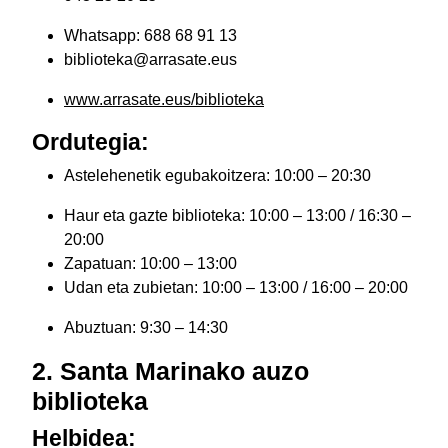
Whatsapp: 688 68 91 13
biblioteka@arrasate.eus
www.arrasate.eus/biblioteka
Ordutegia:
Astelehenetik egubakoitzera: 10:00 – 20:30
Haur eta gazte biblioteka: 10:00 – 13:00 / 16:30 –
20:00
Zapatuan: 10:00 – 13:00
Udan eta zubietan: 10:00 – 13:00 / 16:00 – 20:00
Abuztuan: 9:30 – 14:30
2. Santa Marinako auzo
biblioteka
Helbidea: