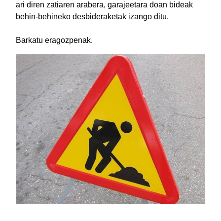
ari diren zatiaren arabera, garajeetara doan bideak
behin-behineko desbideraketak izango ditu.
Barkatu eragozpenak.