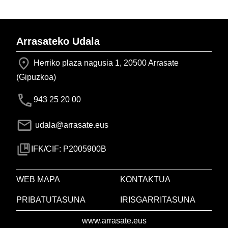
Arrasateko Udala
Herriko plaza nagusia 1, 20500 Arrasate
(Gipuzkoa)
943 25 20 00
udala@arrasate.eus
IFK/CIF: P2005900B
WEB MAPA
KONTAKTUA
PRIBATUTASUNA
IRISGARRITASUNA
www.arrasate.eus