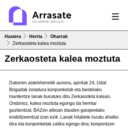
Hasiera
Herria
Oharrak
Zerkaosteta kalea moztuta
Zerkaosteta kalea moztuta
Datorren astelehenetik aurrera, apirilak 24, Udal
Brigadak zoladura konponketak eta bestelako
mantentze lanak burutuko ditu Zerkaosteta kalean.
Ondorioz, kalea moztuta egongo da herritar
guztientzat, BAZen alboan dauden garajeetako
erabiltzeentzat izan ezik. Lanak hilabete luzatu ahalko
dira eta konponketak zatika egingo dira; konpontzen