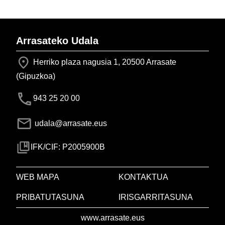
Arrasateko Udala
Herriko plaza nagusia 1, 20500 Arrasate
(Gipuzkoa)
943 25 20 00
udala@arrasate.eus
IFK/CIF: P2005900B
WEB MAPA
KONTAKTUA
PRIBATUTASUNA
IRISGARRITASUNA
www.arrasate.eus