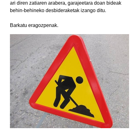
ari diren zatiaren arabera, garajeetara doan bideak
behin-behineko desbideraketak izango ditu.
Barkatu eragozpenak.