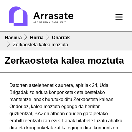
Hasiera
Herria
Oharrak
Zerkaosteta kalea moztuta
Zerkaosteta kalea moztuta
Datorren astelehenetik aurrera, apirilak 24, Udal
Brigadak zoladura konponketak eta bestelako
mantentze lanak burutuko ditu Zerkaosteta kalean.
Ondorioz, kalea moztuta egongo da herritar
guztientzat, BAZen alboan dauden garajeetako
erabiltzeentzat izan ezik. Lanak hilabete luzatu ahalko
dira eta konponketak zatika egingo dira; konpontzen