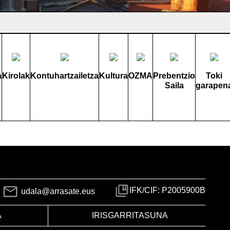
a
Kirolak
Kontuhartzailetza
Kultura
OZMA
Prebentzio
Toki
Saila
garapen
IFK/CIF: P2005900B
udala@arrasate.eus
A
IRISGARRITASUNA