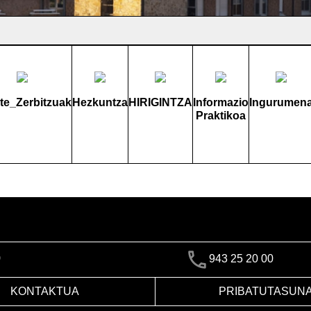
rte_Zerbitzuak
Hezkuntza
HIRIGINTZA
Informazio
Ingurumen
Praktikoa
)
943 25 20 00
KONTAKTUA
PRIBATUTASUN