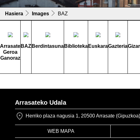
Hasiera
Images
BAZ
Arrasate
BAZ
Berdintasuna
Biblioteka
Euskara
Gazteria
Giza
Geroa
Ganoraz
Arrasateko Udala
Herriko plaza nagusia 1, 20500 Arrasate (Gipuzkoa
WEB MAPA