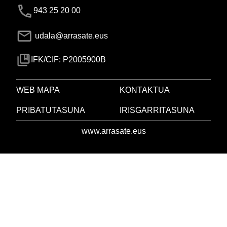
943 25 20 00
udala@arrasate.eus
IFK/CIF: P2005900B
WEB MAPA
KONTAKTUA
PRIBATUTASUNA
IRISGARRITASUNA
www.arrasate.eus