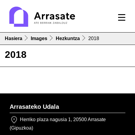
Hasiera
Images
Hezkuntza
2018
2018
Arrasateko Udala
Herriko plaza nagusia 1, 20500 Arrasate
(Gipuzkoa)