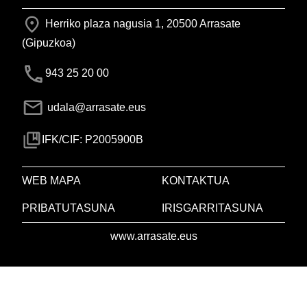
Herriko plaza nagusia 1, 20500 Arrasate
(Gipuzkoa)
943 25 20 00
udala@arrasate.eus
IFK/CIF: P2005900B
WEB MAPA
KONTAKTUA
PRIBATUTASUNA
IRISGARRITASUNA
www.arrasate.eus