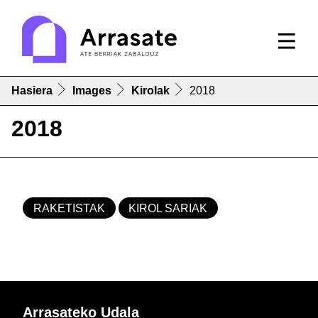
Hasiera
Images
Kirolak
2018
2018
RAKETISTAK
KIROL SARIAK
Arrasateko Udala