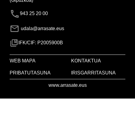
(Gipuzkoa)
943 25 20 00
udala@arrasate.eus
IFK/CIF: P2005900B
WEB MAPA
KONTAKTUA
PRIBATUTASUNA
IRISGARRITASUNA
www.arrasate.eus