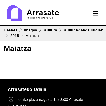
Hasiera
Images
Kultura
Kultur Agenda Irudiak
2015
Maiatza
Maiatza
Arrasateko Udala
Herriko plaza nagusia 1, 20500 Arrasate