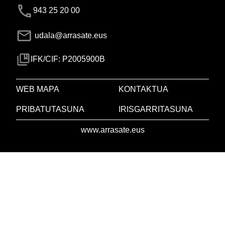
943 25 20 00
udala@arrasate.eus
IFK/CIF: P2005900B
WEB MAPA
KONTAKTUA
PRIBATUTASUNA
IRISGARRITASUNA
www.arrasate.eus