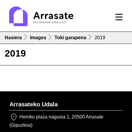
Hasiera
Images
Toki garapena
2019
2019
Arrasateko Udala
Herriko plaza nagusia 1, 20500 Arrasate
(Gipuzkoa)