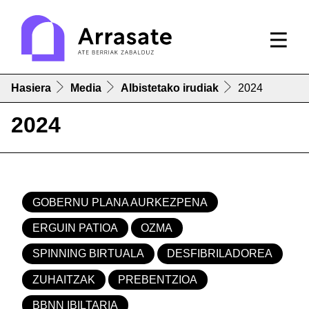
Hasiera
Media
Albistetako irudiak
2024
2024
GOBERNU PLANA AURKEZPENA
ERGUIN PATIOA
OZMA
SPINNING BIRTUALA
DESFIBRILADOREA
ZUHAITZAK
PREBENTZIOA
BBNN IBILTARIA