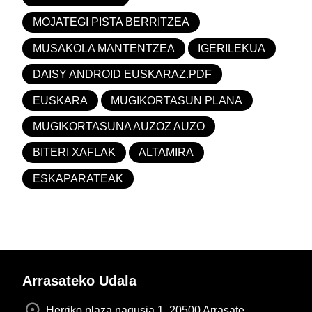
MOJATEGI PISTA BERRITZEA
MUSAKOLA MANTENTZEA
IGERILEKUA
DAISY ANDROID EUSKARAZ.PDF
EUSKARA
MUGIKORTASUN PLANA
MUGIKORTASUNA AUZOZ AUZO
BITERI XAFLAK
ALTAMIRA
ESKAPARATEAK
Arrasateko Udala
Herriko plaza nagusia 1, 20500 Arrasate