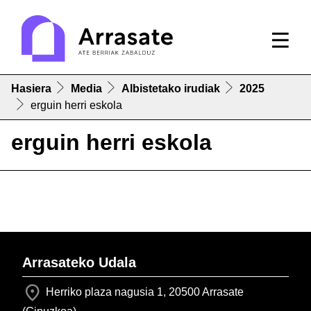
Hasiera
Media
Albistetako irudiak
2025
erguin herri eskola
erguin herri eskola
Arrasateko Udala
Herriko plaza nagusia 1, 20500 Arrasate