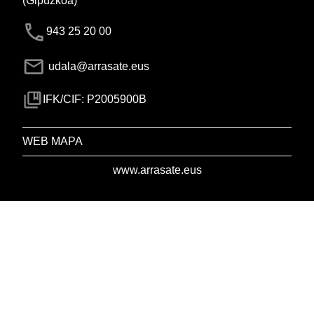
(Gipuzkoa)
943 25 20 00
udala@arrasate.eus
IFK/CIF: P2005900B
WEB MAPA
www.arrasate.eus