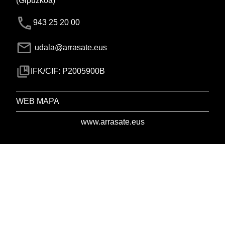
(Gipuzkoa)
943 25 20 00
udala@arrasate.eus
IFK/CIF: P2005900B
WEB MAPA
www.arrasate.eus