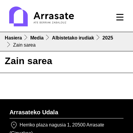
Hasiera
Media
Albistetako irudiak
2025
Zain sarea
Zain sarea
Arrasateko Udala
Herriko plaza nagusia 1, 20500 Arrasate