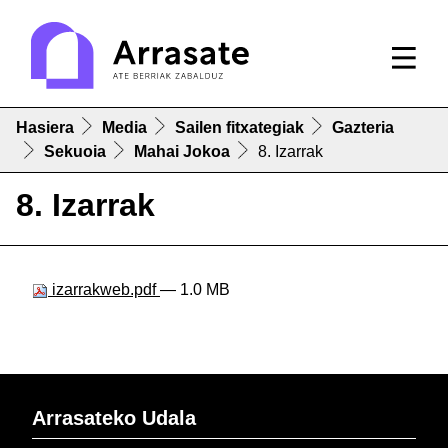
Hasiera
Media
Sailen fitxategiak
Gazteria
Sekuoia
Mahai Jokoa
8. Izarrak
8. Izarrak
izarrakweb.pdf
— 1.0 MB
Arrasateko Udala