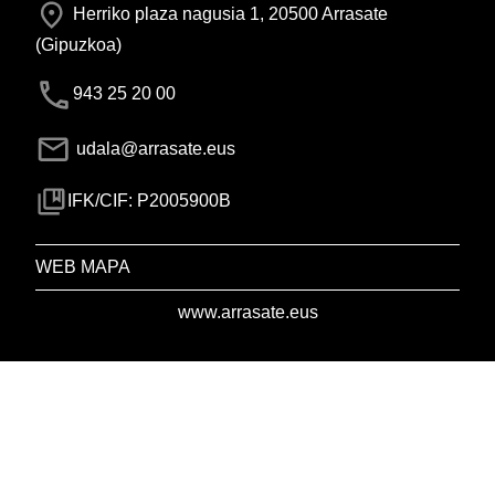
Herriko plaza nagusia 1, 20500 Arrasate
(Gipuzkoa)
943 25 20 00
udala@arrasate.eus
IFK/CIF: P2005900B
WEB MAPA
www.arrasate.eus