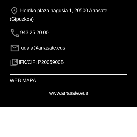
Herriko plaza nagusia 1, 20500 Arrasate
(Gipuzkoa)
943 25 20 00
udala@arrasate.eus
IFK/CIF: P2005900B
WEB MAPA
www.arrasate.eus