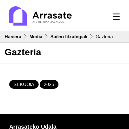
Hasiera
Media
Sailen fitxategiak
Gazteria
Gazteria
SEKUOIA
2025
Arrasateko Udala