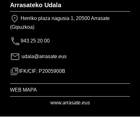
Arrasateko Udala
Herriko plaza nagusia 1, 20500 Arrasate
(Gipuzkoa)
943 25 20 00
udala@arrasate.eus
IFK/CIF: P2005900B
WEB MAPA
www.arrasate.eus