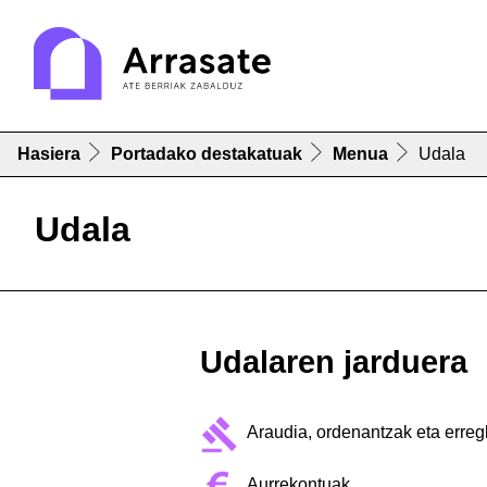
Hasiera
Portadako destakatuak
Menua
Udala
Udala
Udalaren jarduera
Araudia, ordenantzak eta erre
Aurrekontuak