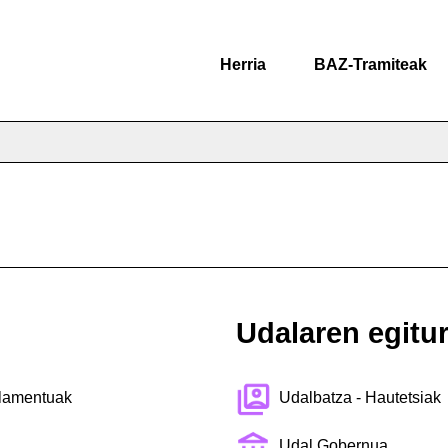
Herria
BAZ-Tramiteak
Udalaren egitu
glamentuak
Udalbatza - Hautetsiak
Udal Gobernua