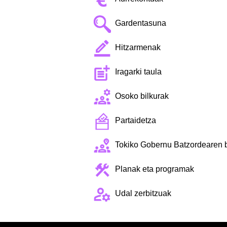
Gardentasuna
Hitzarmenak
Iragarki taula
Osoko bilkurak
Partaidetza
Tokiko Gobernu Batzordearen b
Planak eta programak
Udal zerbitzuak