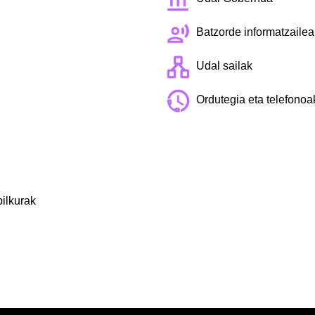
Batzorde informatzailea
Udal sailak
Ordutegia eta telefonoa
ilkurak